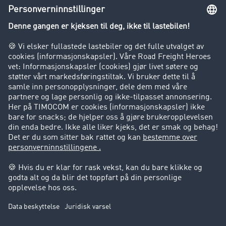
Innsyn i fraktbørsen
Bedriften
Kunder verver kunder
Suksesshistorier
Kundestøtte
Kundestøtte
Juridisk informasjon
Impressum
Forretningsbetingelser