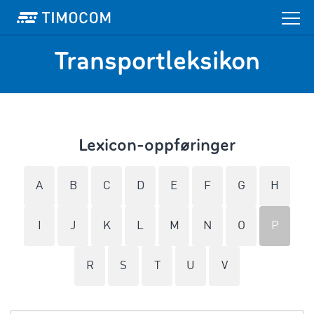
Transportleksikon
Lexicon-oppføringer
A
B
C
D
E
F
G
H
I
J
K
L
M
N
O
P
R
S
T
U
V