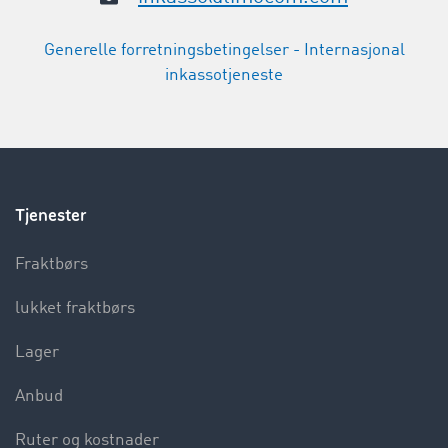
Generelle forretnings­betingelser - Internasjonal
inkassotjeneste
Tjenester
Fraktbørs
lukket fraktbørs
Lager
Anbud
Ruter og kostnader