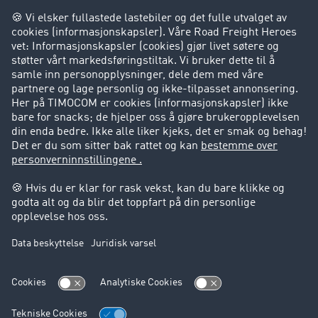
Bedriften
Kunder verver kunder
Suksesshistorier
Kundestøtte
Kundestøtte
Juridisk informasjon
Impressum
Forretningsbetingelser
Personvern
Cookie innstillinger