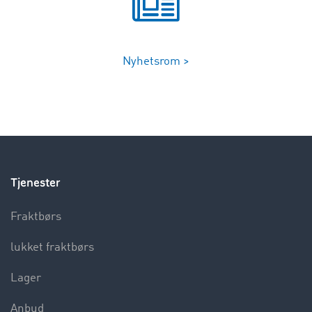
Nyhetsrom >
Tjenester
Fraktbørs
lukket fraktbørs
Lager
Anbud