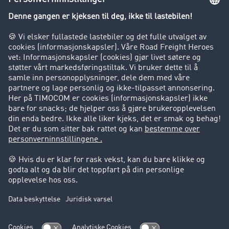
Innsyn i fraktbørsen
Bedriften
Kunder verver kunder
Suksesshistorier
Kundestøtte
Kundestøtte
Juridisk informasjon
Impressum
Forretningsbetingelser
Personvern