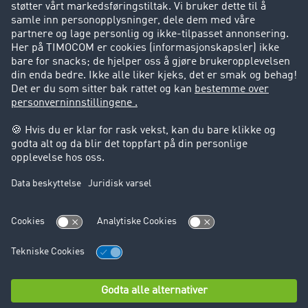
Suksesshistorier
Kundestøtte
Kundestøtte
Juridisk informasjon
Impressum
Forretningsbetingelser
Personvern
Cookie innstillinger