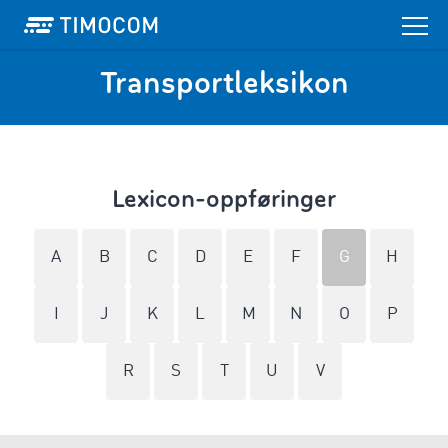
Transportleksikon
Lexicon-oppføringer
A
B
C
D
E
F
G
H
I
J
K
L
M
N
O
P
R
S
T
U
V