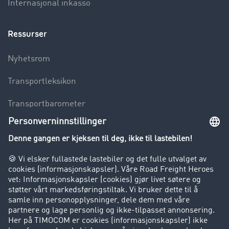
Internasjonal inkasso
Ressurser
Nyhetsrom
Transportleksikon
Transportbarometer
Innsyn i fraktbørsen
Bedriften
Kunder verver kunder
Suksesshistorier