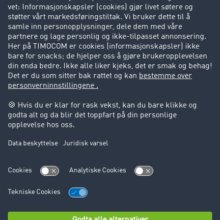
Kunder verver kunder
Suksesshistorier
Kundestøtte
Kundestøtte
Juridisk informasjon
Impressum
Forretningsbetingelser
Personvern
Cookie innstillinger