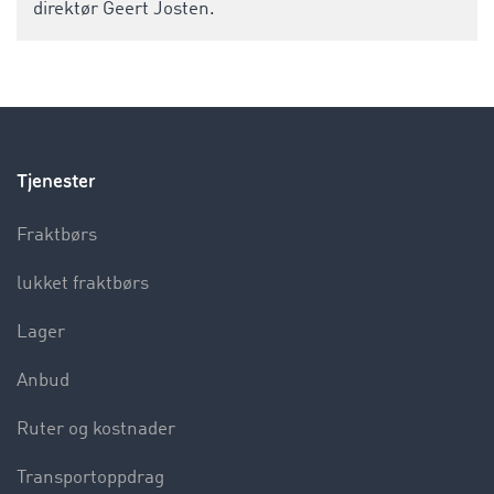
direktør Geert Josten.
Tjenester
Fraktbørs
lukket fraktbørs
Lager
Anbud
Ruter og kostnader
Transportoppdrag