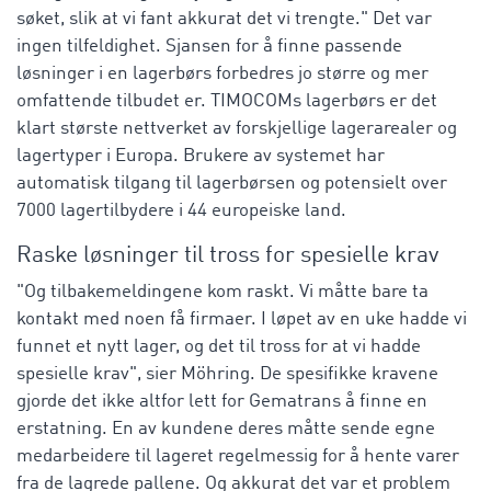
søket, slik at vi fant akkurat det vi trengte." Det var
ingen tilfeldighet. Sjansen for å finne passende
løsninger i en lagerbørs forbedres jo større og mer
omfattende tilbudet er. TIMOCOMs lagerbørs er det
klart største nettverket av forskjellige lagerarealer og
lagertyper i Europa. Brukere av systemet har
automatisk tilgang til lagerbørsen og potensielt over
7000 lagertilbydere i 44 europeiske land.
Raske løsninger til tross for spesielle krav
"Og tilbakemeldingene kom raskt. Vi måtte bare ta
kontakt med noen få firmaer. I løpet av en uke hadde vi
funnet et nytt lager, og det til tross for at vi hadde
spesielle krav", sier Möhring. De spesifikke kravene
gjorde det ikke altfor lett for Gematrans å finne en
erstatning. En av kundene deres måtte sende egne
medarbeidere til lageret regelmessig for å hente varer
fra de lagrede pallene. Og akkurat det var et problem