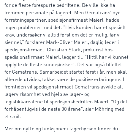
for de fleste forespurte bedriftene. De ville ikke ha
fremmed personale på lageret. Men Gematrans' nye
forretningspartner, spedisjonsfirmaet Maierl, hadde
ingen problemer med det. "Hvis kunden har et spesielt
krav, undersøker vi alltid først om det er mulig, før vi
sier nei," forklarer Mark-Oliver Maierl, daglig leder i
spedisjonsfirmaet. Christian Stark, prokurist hos
spedisjonsfirmaet Maierl, legger til: "Hittil har vi kunnet
oppfylle de fleste kundeønsker". Det var også tilfellet
for Gematrans. Samarbeidet startet først i år, men skal
allerede utvides, takket være de positive erfaringene. I
fremtiden vil spedisjonsfirmaet Gematrans avvikle all
lagervirksomhet ved hjelp av lager- og
logistikkarealene til spedisjonsbedriften Maierl. "Og det
forhåpentligvis i de neste 30 årene", sier Möhring med
et smil.
Mer om nytte og funksjoner i lagerbørsen finner du i