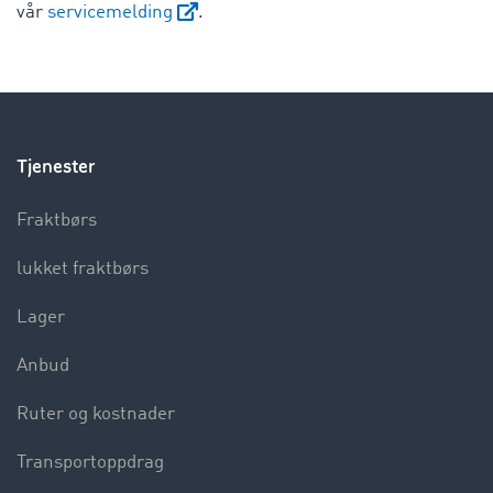
vår
servicemelding
.
Tjenester
Fraktbørs
lukket fraktbørs
Lager
Anbud
Ruter og kostnader
Transportoppdrag