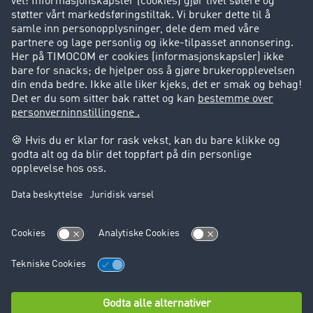
Kunder verver kunder
Suksesshistorier
Kundestøtte
Kundestøtte
Juridisk informasjon
Impressum
Forretningsbetingelser
Personvern
Cookie innstillinger