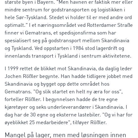
største byen i Bayern. "Men havnen er faktisk mer eller
mindre sentrum for godstransporten og logistikken i
hele Sør-Tyskland. Stedet vi holder til er med andre ord
optimalt." I et næringsområdet ved Rotterdamer Straße
finner vi Gematrans, et spedisjonsfirma som har
spesialisert seg på godstransport mellom Skandinavia
og Tyskland. Ved oppstarten i 1984 stod lagerdrift og
innenlands transport i Tyskland i sentrum aktivitetene.
I 1999 rettet de blikket mot Skandinavia, da daglig leder
Jochen Rößler begynte. Han hadde tidligere jobbet med
Skandinavia og bygget opp dette området hos
Gematrans. "Og slik startet en helt ny æra for oss",
forteller Rößler. I begynnelsen hadde de tre egne
kjøretøyer og seks underleverandører i Skandinavia. I
dag har de 30 egne og eksterne lastebiler. "Og vi har for
øyeblikket 25 medarbeidere", tilføyer Rößler.
Mangel på lager, men med løsningen innen