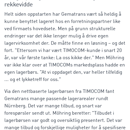
rekkevidde
Helt siden oppstarten har Gematrans vært så heldig å
kunne benyttet lageret hos en forretningspartner like
ved firmaets hovedsete. Men på grunn strukturelle
endringer var det ikke lenger mulig å drive egen
lagervirksomhet der. De måtte finne en løsning – og det
fort. "Ettersom vi har vært TIMOCOM-kunde i snart 20
år, var vår første tanke: La oss kikke der." Men Möhring
var ikke klar over at TIMOCOMs markedsplass hadde en
egen lagerbørs. "At vi oppdaget den, var heller tilfeldig
... og et lykketreff for oss."
Via den nettbaserte lagerbørsen fra TIMOCOM fant
Gematrans mange passende lagerarealer rundt
Nürnberg. Det var mange tilbud, og snart var
forespørsler sendt ut. Möhring beretter: "Tilbudet i
lagerbørsen var godt og oversiktlig presentert. Det var
mange tilbud og forskjellige muligheter for å spesifisere