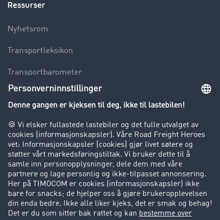
Ressurser
Nyhetsrom
Transportleksikon
Transportbarometer
Innsyn i fraktbørsen
Bedriften
Kunder verver kunder
Suksesshistorier
Kundestøtte
Kundestøtte