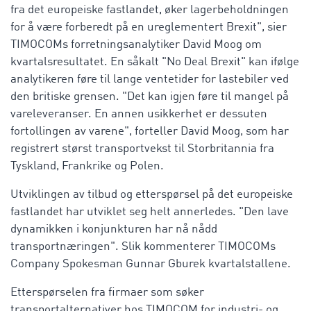
fra det europeiske fastlandet, øker lagerbeholdningen
for å være forberedt på en ureglementert Brexit", sier
TIMOCOMs forretningsanalytiker David Moog om
kvartalsresultatet. En såkalt "No Deal Brexit" kan ifølge
analytikeren føre til lange ventetider for lastebiler ved
den britiske grensen. "Det kan igjen føre til mangel på
vareleveranser. En annen usikkerhet er dessuten
fortollingen av varene", forteller David Moog, som har
registrert størst transportvekst til Storbritannia fra
Tyskland, Frankrike og Polen.
Utviklingen av tilbud og etterspørsel på det europeiske
fastlandet har utviklet seg helt annerledes. "Den lave
dynamikken i konjunkturen har nå nådd
transportnæringen". Slik kommenterer TIMOCOMs
Company Spokesman Gunnar Gburek kvartalstallene.
Etterspørselen fra firmaer som søker
transportalternativer hos TIMOCOM for industri- og