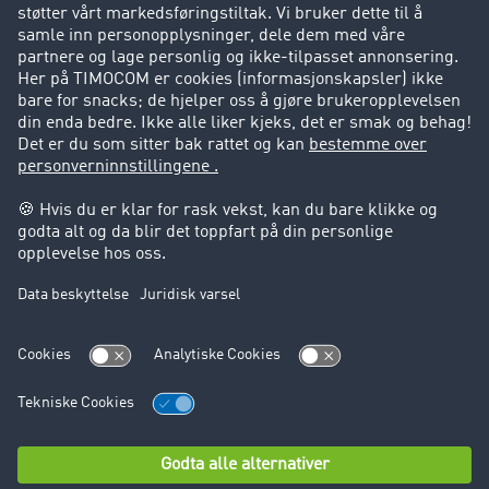
Suksesshistorier
Kundestøtte
Kundestøtte
Juridisk informasjon
Impressum
Forretningsbetingelser
Personvern
Cookie innstillinger