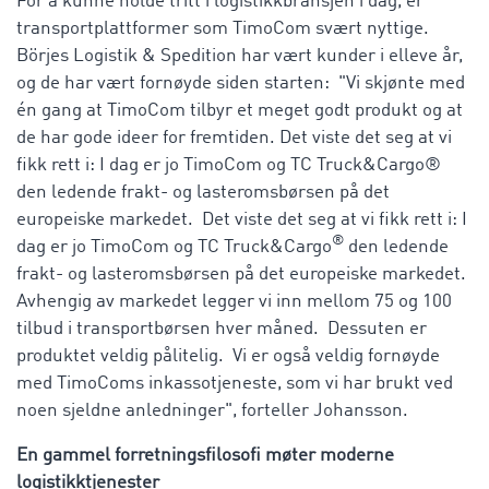
For å kunne holde tritt i logistikkbransjen i dag, er
transportplattformer som TimoCom svært nyttige.
Börjes Logistik & Spedition har vært kunder i elleve år,
og de har vært fornøyde siden starten: "Vi skjønte med
én gang at TimoCom tilbyr et meget godt produkt og at
de har gode ideer for fremtiden. Det viste det seg at vi
fikk rett i: I dag er jo TimoCom og TC Truck&Cargo®
den ledende frakt- og lasteromsbørsen på det
europeiske markedet. Det viste det seg at vi fikk rett i: I
®
dag er jo TimoCom og TC Truck&Cargo
den ledende
frakt- og lasteromsbørsen på det europeiske markedet.
Avhengig av markedet legger vi inn mellom 75 og 100
tilbud i transportbørsen hver måned. Dessuten er
produktet veldig pålitelig. Vi er også veldig fornøyde
med TimoComs inkassotjeneste, som vi har brukt ved
noen sjeldne anledninger", forteller Johansson.
En gammel forretningsfilosofi møter moderne
logistikktjenester