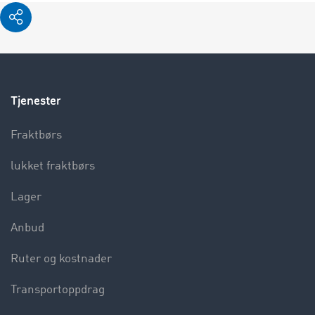
Tjenester
Fraktbørs
lukket fraktbørs
Lager
Anbud
Ruter og kostnader
Transportoppdrag