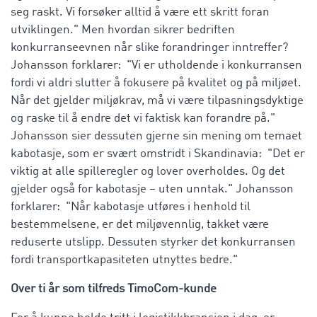
seg raskt. Vi forsøker alltid å være ett skritt foran
utviklingen." Men hvordan sikrer bedriften
konkurranseevnen når slike forandringer inntreffer?
Johansson forklarer: "Vi er utholdende i konkurransen
fordi vi aldri slutter å fokusere på kvalitet og på miljøet.
Når det gjelder miljøkrav, må vi være tilpasningsdyktige
og raske til å endre det vi faktisk kan forandre på."
Johansson sier dessuten gjerne sin mening om temaet
kabotasje, som er svært omstridt i Skandinavia: "Det er
viktig at alle spilleregler og lover overholdes. Og det
gjelder også for kabotasje – uten unntak." Johansson
forklarer: "Når kabotasje utføres i henhold til
bestemmelsene, er det miljøvennlig, takket være
reduserte utslipp. Dessuten styrker det konkurransen
fordi transportkapasiteten utnyttes bedre."
Over ti år som tilfreds TimoCom-kunde