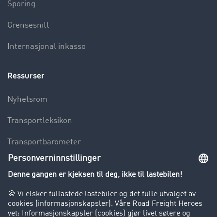
Sporing
Grensesnitt
Internasjonal inkasso
Ressurser
Nyhetsrom
Transportleksikon
Transportbarometer
Innsyn i fraktbørsen
Bedriften
Kunder verver kunder