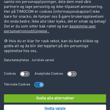
Suksesshistorier
Kundestøtte
Kundestøtte
Juridisk informasjon
Impressum
Forretningsbetingelser
Personvern
Cookie innstillinger