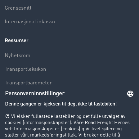
Grensesnitt
Internasjonal inkasso
Ressurser
Nyhetsrom
Transportleksikon
Transportbarometer
Innsyn i fraktbørsen
Bedriften
Kunder verver kunder