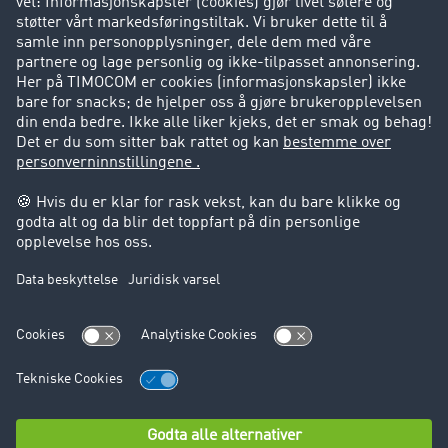
Kunder verver kunder
Suksesshistorier
Kundestøtte
Kundestøtte
Juridisk informasjon
Impressum
Forretningsbetingelser
Personvern
Cookie innstillinger