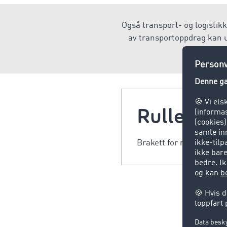
Også transport- og logistik
av transportoppdrag kan u
Rullesen
Brakett for ruller på en