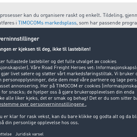
kprosesser kan du organisere raskt og enkelt. Tildeling, gje
tføres i
TIMOCOMs markedsplass
, som har passende progra
behov og digitaliseringsnivåer.
kning
 truck.