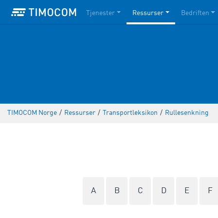
Tjenester
Ressurser
Bedriften
TIMOCOM Norge
/
Ressurser
/
Transportleksikon
/
Rullesenkning
A
B
C
D
E
F