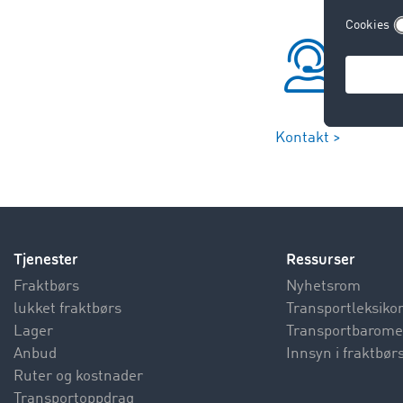
Kontakt >
Tjenester
Ressurser
Fraktbørs
Nyhetsrom
lukket fraktbørs
Transportleksiko
Lager
Transportbarome
Anbud
Innsyn i fraktbør
Ruter og kostnader
Transportoppdrag