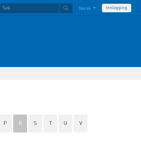
Innlogging
Norsk
P
R
S
T
U
V