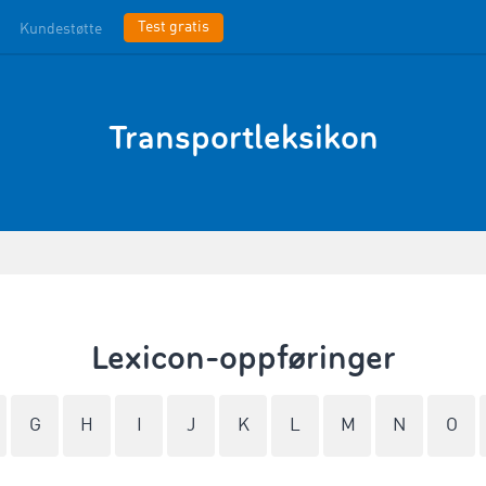
Test gratis
Kundestøtte
Transportleksikon
Lexicon-oppføringer
G
H
I
J
K
L
M
N
O