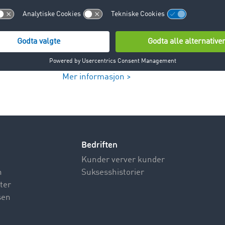
Mer informasjon >
Bedriften
Kunder verver kunder
n
Suksesshistorier
ter
sen