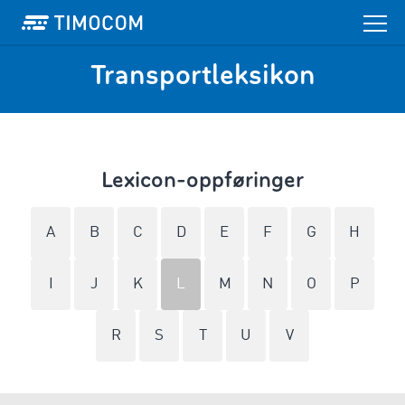
Transportleksikon
Lexicon-oppføringer
A
B
C
D
E
F
G
H
I
J
K
L
M
N
O
P
R
S
T
U
V