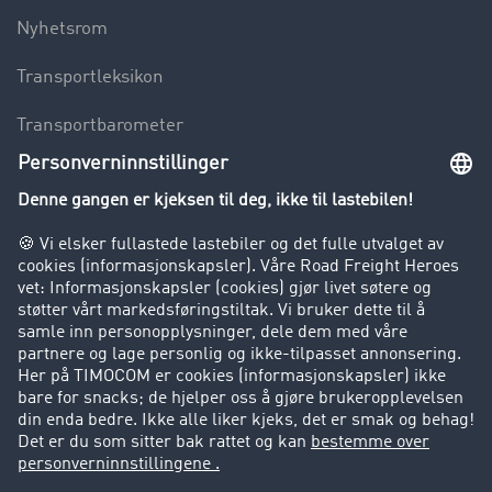
Nyhetsrom
Transportleksikon
Transportbarometer
Innsyn i fraktbørsen
Bedriften
Kunder verver kunder
Suksesshistorier
Kundestøtte
Kundestøtte