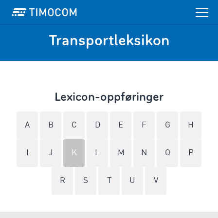
Transportleksikon
Lexicon-oppføringer
A
B
C
D
E
F
G
H
I
J
K
L
M
N
O
P
R
S
T
U
V