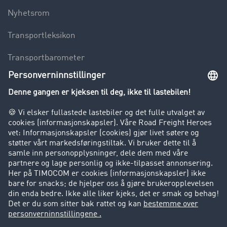
Nyhetsrom
Transportleksikon
Transportbarometer
Innsyn i fraktbørsen
Bedriften
Kunder verver kunder
Suksesshistorier
Kundestøtte
Kundestøtte