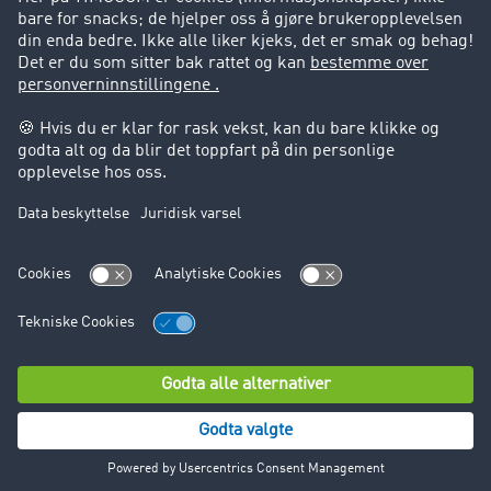
Kundestøtte
Kundestøtte
Juridisk informasjon
Impressum
Forretningsbetingelser
Personvern
Cookie innstillinger
© TIMOCOM GmbH 2026. Alle rettigheter forbeholdt.