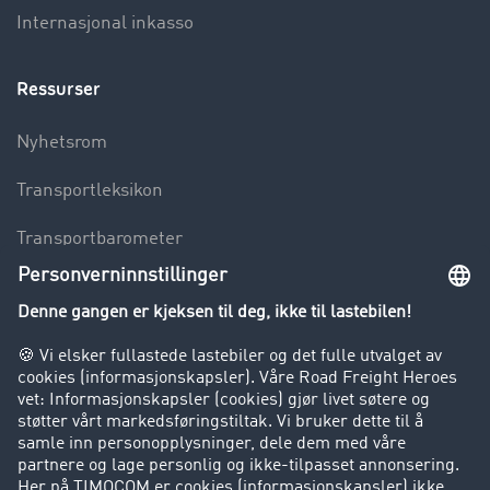
Internasjonal inkasso
Ressurser
Nyhetsrom
Transportleksikon
Transportbarometer
Innsyn i fraktbørsen
Bedriften
Kunder verver kunder
Suksesshistorier