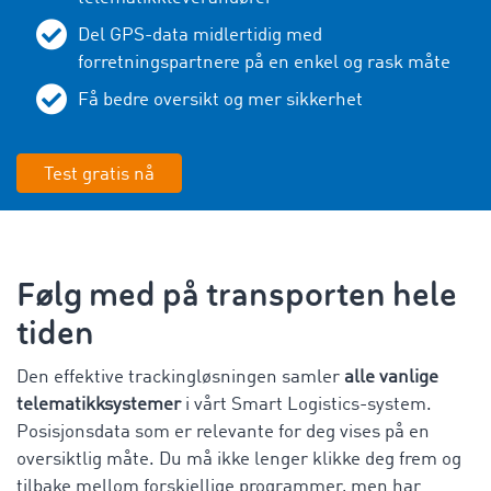
Del GPS-data midlertidig med
forretningspartnere på en enkel og rask måte
Få bedre oversikt og mer sikkerhet
Test gratis nå
Følg med på transporten hele
tiden
Den effektive trackingløsningen samler
alle vanlige
telematikksystemer
i vårt Smart Logistics-system.
Posisjonsdata som er relevante for deg vises på en
oversiktlig måte. Du må ikke lenger klikke deg frem og
tilbake mellom forskjellige programmer, men har