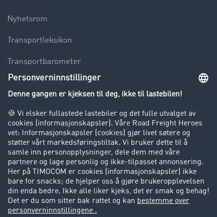
Nyhetsrom
Transportleksikon
Transportbarometer
Innsyn i fraktbørsen
Bedriften
Kunder verver kunder
Suksesshistorier
Kundestøtte
Kundestøtte