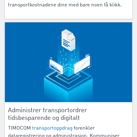
transportkostnadene dine med bare noen få klikk.
Administrer transportordrer
tidsbesparende og digitalt
TIMOCOM
transportoppdrag
forenkler
dataregistrering og administrasjon. Kommuniser