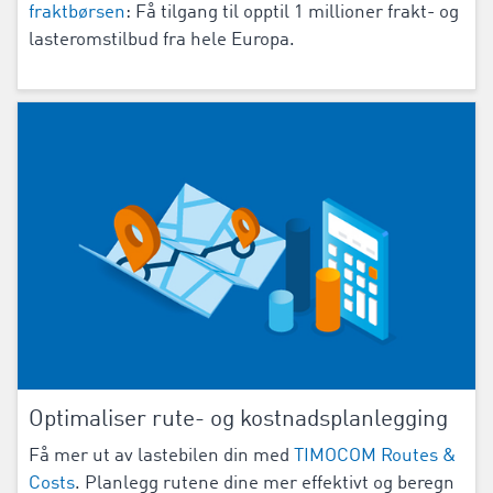
fraktbørsen
: Få tilgang til opptil 1 millioner frakt- og
lasteromstilbud fra hele Europa.
Optimaliser rute- og kostnadsplanlegging
Få mer ut av lastebilen din med
TIMOCOM Routes &
Costs
. Planlegg rutene dine mer effektivt og beregn