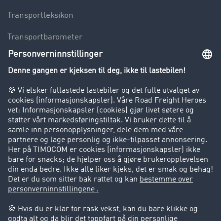
Transportleksikon
Transportbarometer
Innsyn i fraktbørsen
Bedriften
Kunder verver kunder
Suksesshistorier
Kundestøtte
Kundestøtte
Juridisk informasjon