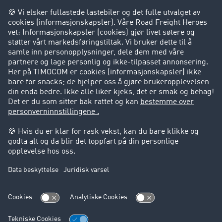
Bedriften
Kunder verver kunder
Suksesshistorier
Kundestøtte
Kundestøtte
Juridisk informasjon
Impressum
Forretningsbetingelser
Personvern
Cookie innstillinger