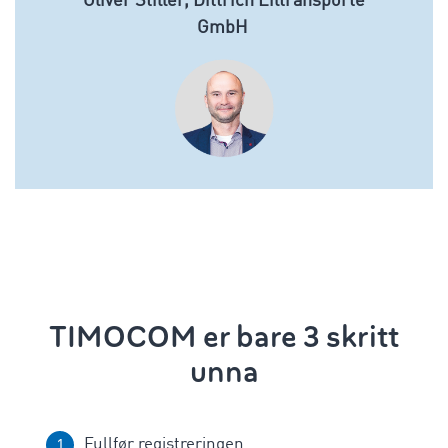
Oliver Stiller, Dittrich Eiltransporte
GmbH
TIMOCOM er bare 3 skritt
unna
Fullfør registreringen