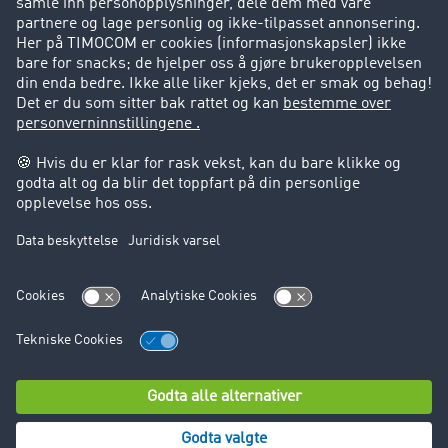
Suksesshistorier
Kundestøtte
Kundestøtte
Juridisk informasjon
Impressum
Forretningsbetingelser
Personvern
Cookie innstillinger