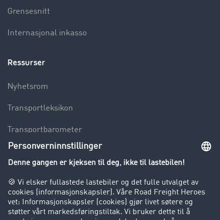
Grensesnitt
Internasjonal inkasso
Ressurser
Nyhetsrom
Transportleksikon
Transportbarometer
Innsyn i fraktbørsen
Bedriften
Kunder verver kunder