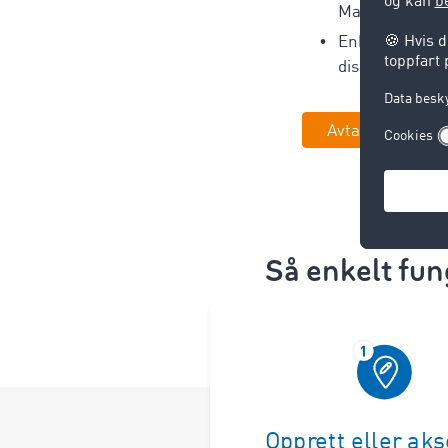
Marketplace
Enkel integras
disponeringsv
Avtal time nå
Så enkelt fu
Opprett eller ak