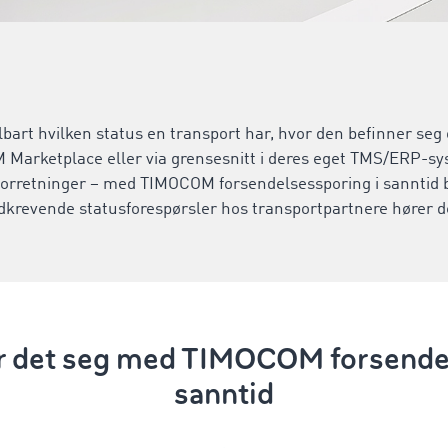
lbart hvilken status en transport har, hvor den befinner s
 Marketplace eller via grensesnitt i deres eget TMS/ERP-sy
forretninger – med TIMOCOM forsendelsessporing i sanntid b
dkrevende statusforespørsler hos transportpartnere hører de
r det seg med TIMOCOM forsende
sanntid