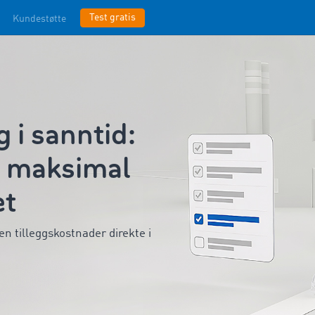
Test gratis
Kundestøtte
 i sanntid:
r maksimal
et
en tilleggskostnader direkte i