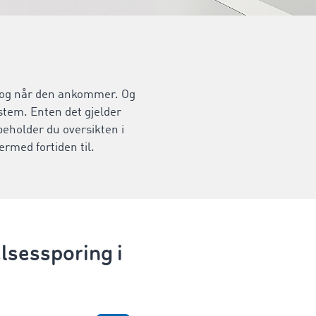
eg og når den ankommer. Og
stem. Enten det gjelder
eholder du oversikten i
rmed fortiden til.
lsessporing i