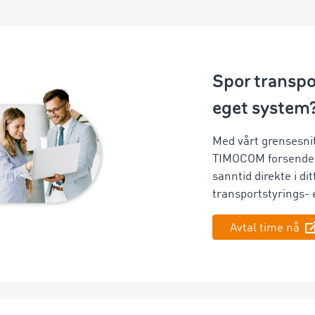
Spor transpo
eget system
Med vårt grensesnit
TIMOCOM forsendel
sanntid direkte i di
transportstyrings-
Avtal time nå