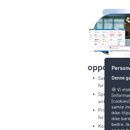
oppdragsg
Sanntids tran
for maksimal 
Speditørsporin
ankomsttider 
Proaktiv risiko
forsinkelser
Kostnadsfri b