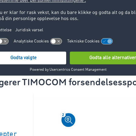
Kostnadsfri br
jon i eget
Enkel integras
erktøy
disponeringsv
Avtal time nå
ngerer TIMOCOM forsendelsesspor
septer