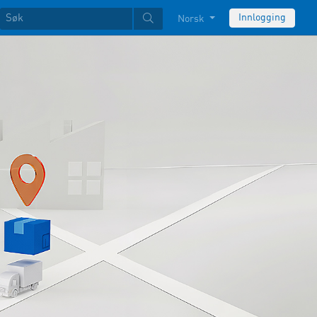
Innlogging
Norsk