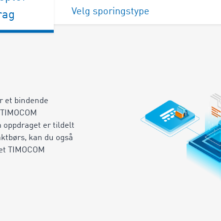
Velg sporingstype
rag
r et bindende
å TIMOCOM
oppdraget er tildelt
ktbørs, kan du også
m et TIMOCOM