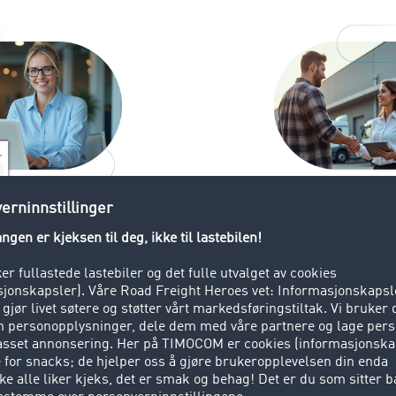
iver
oppdragst
sportinformasjon
Fleksibel spori
transparens
GPS, app elle
g og pålitelige
Bestem når so
(ETA)
kjøretøyets po
skal vises
styring ved
Optimalisering
transportkom
ruk i TIMOCOM