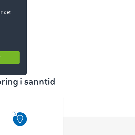
uk
jon i eget
erktøy
ing i sanntid