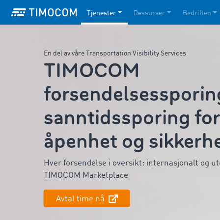
Tjenester
Ressurser
Bedriften
En del av våre Transportation Visibility Services
TIMOCOM
forsendelsessporing
sanntidssporing fo
åpenhet og sikkerh
Hver forsendelse i oversikt: internasjonalt og ut
TIMOCOM Marketplace
Avtal time nå