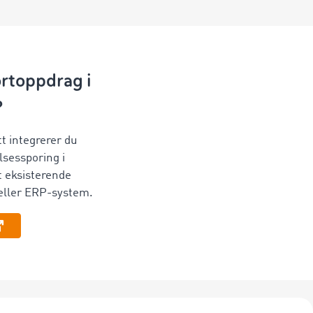
rtoppdrag i
?
t integrerer du
sessporing i
tt eksisterende
 eller ERP-system.