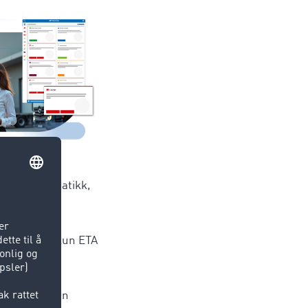
aker
ng via telematikk,
r manuelt
m helst om
sisjon eller kun ETA
 av
munikasjonen