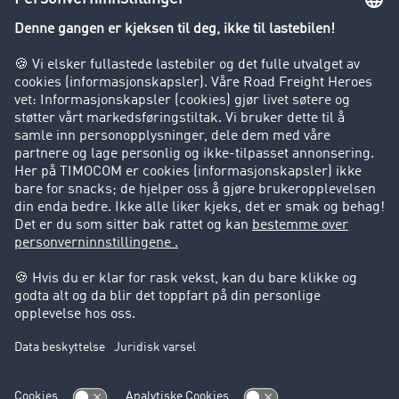
Innsyn i fraktbørsen
Bedriften
Kunder verver kunder
Suksesshistorier
Kundestøtte
Kundestøtte
Juridisk informasjon
Impressum
Forretningsbetingelser
Personvern