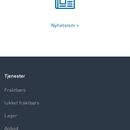
Nyhetsrom >
Tjenester
Fraktbørs
lukket fraktbørs
Lager
Anbud