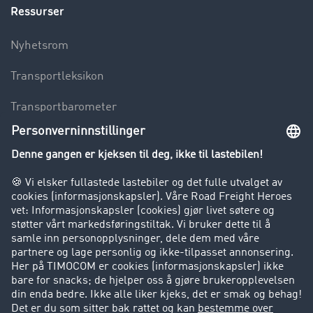
Ressurser
Nyhetsrom
Transportleksikon
Transportbarometer
Innsyn i fraktbørsen
Bedriften
Kunder verver kunder
Suksesshistorier
Kundestøtte
Kundestøtte