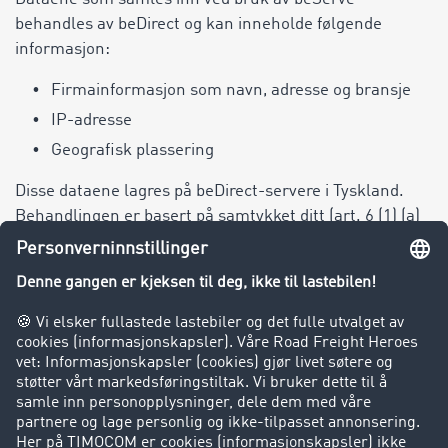
behandles av beDirect og kan inneholde følgende
informasjon:
Firmainformasjon som navn, adresse og bransje
IP-adresse
Geografisk plassering
Disse dataene lagres på beDirect-servere i Tyskland.
Behandlingen er basert på samtykket ditt (art. 6 (1) (a)
GDPR) og tjener til å forbedre brukervennligheten til
nettsiden vår. Du kan trekke tilbake samtykket ditt når
som helst.
14.4. Ibexa CDP by Raptor
Vi bruker Customer Data Platform (CDP) Raptor fra
Ibexa GmbH for sentral innsamling og administrasjon
av kundedata. Ibexa CDP gjør oss i stand til å analysere