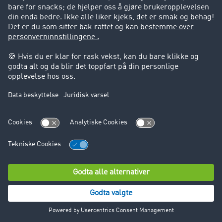
og optimalisere markedsføringsstrategiene våre og
kundeservicen vår.
Følgende data behandles:
Kontaktinformasjon (f.eks. navn, e-postadresse,
telefonnummer)
Firmainformasjon (f.eks. firmanavn, adresser)
Bruksdata (f.eks. interaksjoner på nettsiden,
bruksmønstre)
Eventuelle samtykker og preferanser
Disse opplysningene behandles på følgende juridiske
grunnlag:
Oppfyllelse av kontrakten og pre-kontraktuelle
tiltak (art. 6 (1) (b) GDPR)
Legitime interesser i forretningsutvikling og
markedsføringsoptimalisering (art. 6 (1) (f) GDPR)