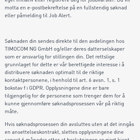
eget initiativ eller registrere deg for jobbvarsler. Du vil
motta en e-postbekreftelse på en fullstendig søknad
eller påmelding til Job Alert.
Søknaden din sendes direkte til den avdelingen hos
TIMOCOM NG GmbH og/eller deres datterselskaper
som er ansvarlig for stillingen din. Det rettslige
grunnlaget for dette er vår berettigede interesse i å
distribuere søknaden optimalt til de riktige
kontaktpersonene, i henhold til art. 6 avsn. 1, s. 1
bokstav f i GDPR. Opplysningene dine er bare
tilgjengelig for de personene som trenger dem for å
kunne gjennomføre søknadsprosessen vår på riktig
måte.
Hvis søknadsprosessen din avsluttes uten at det inngås
en ansettelseskontrakt, slettes opplysningene dine