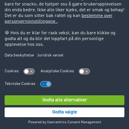
og optimalisere markedsføringsstrategiene våre og
kundeservicen vår.
Følgende data behandles:
Kontaktinformasjon (f.eks. navn, e-postadresse,
telefonnummer)
Firmainformasjon (f.eks. firmanavn, adresser)
Bruksdata (f.eks. interaksjoner på nettsiden,
bruksmønstre)
Eventuelle samtykker og preferanser
Disse opplysningene behandles på følgende juridiske
grunnlag:
Oppfyllelse av kontrakten og pre-kontraktuelle
tiltak (art. 6 (1) (b) GDPR)
Legitime interesser i forretningsutvikling og
markedsføringsoptimalisering (art. 6 (1) (f) GDPR)