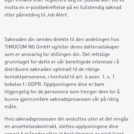
eget initiativ eller registrere deg for jobbvarsler. Du vil
motta en e-postbekreftelse på en fullstendig søknad
eller påmelding til Job Alert.
Søknaden din sendes direkte til den avdelingen hos
TIMOCOM NG GmbH og/eller deres datterselskaper
som er ansvarlig for stillingen din. Det rettslige
grunnlaget for dette er vår berettigede interesse i å
distribuere søknaden optimalt til de riktige
kontaktpersonene, i henhold til art. 6 avsn. 1, s. 1
bokstav f i GDPR. Opplysningene dine er bare
tilgjengelig for de personene som trenger dem for å
kunne gjennomføre søknadsprosessen vår på riktig
måte.
Hvis søknadsprosessen din avsluttes uten at det inngås
en ansettelseskontrakt, slettes opplysningene dine