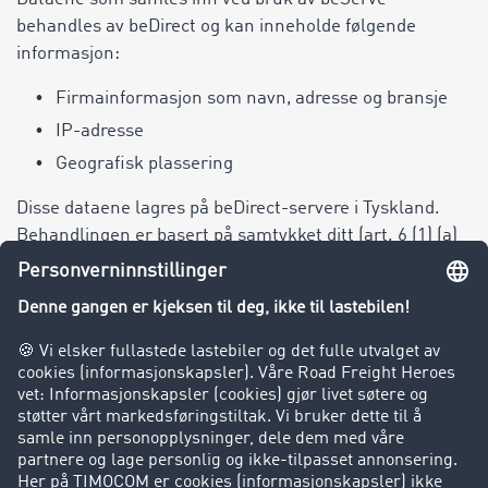
behandles av beDirect og kan inneholde følgende
informasjon:
Firmainformasjon som navn, adresse og bransje
IP-adresse
Geografisk plassering
Disse dataene lagres på beDirect-servere i Tyskland.
Behandlingen er basert på samtykket ditt (art. 6 (1) (a)
GDPR) og tjener til å forbedre brukervennligheten til
nettsiden vår. Du kan trekke tilbake samtykket ditt når
som helst.
14.4. Ibexa CDP by Raptor
Vi bruker Customer Data Platform (CDP) Raptor fra
Ibexa GmbH for sentral innsamling og administrasjon
av kundedata. Ibexa CDP gjør oss i stand til å analysere