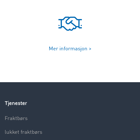
Mer informasjon >
Tjenester
Fraktbørs
lukket fraktbørs