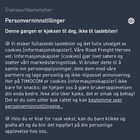
Transportbarometer
Innsyn i fraktbørsen
Bedriften
Kunder verver kunder
Suksesshistorier
Kundestøtte
Kundestøtte
Juridisk informasjon
Impressum