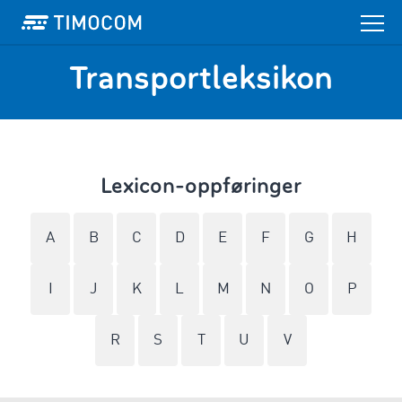
Transportleksikon
Lexicon-oppføringer
A
B
C
D
E
F
G
H
I
J
K
L
M
N
O
P
R
S
T
U
V