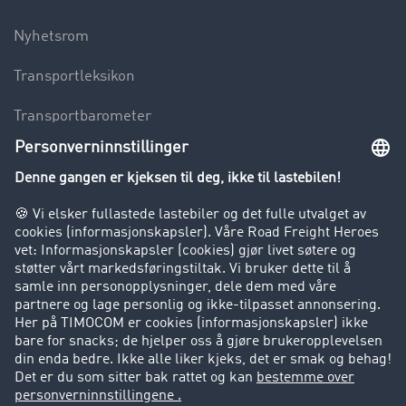
Nyhetsrom
Transportleksikon
Transportbarometer
Innsyn i fraktbørsen
Bedriften
Kunder verver kunder
Suksesshistorier
Kundestøtte
Kundestøtte