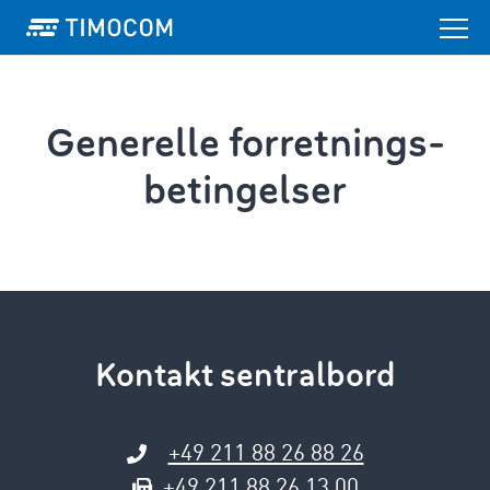
Generelle forretnings­
betingelser
Kontakt sentralbord
+49 211 88 26 88 26
+49 211 88 26 13 00